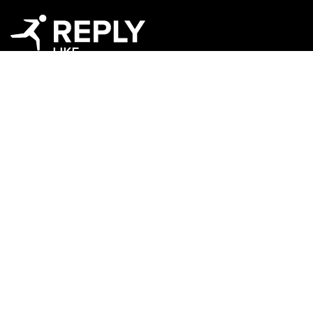
Copyright © 2026 Tous droits réservés par Like
Reply GmbH.
À propos de Like Reply
Carrières
reply.com
Mentions légales
Politique de confidentialité
Références médiatiques