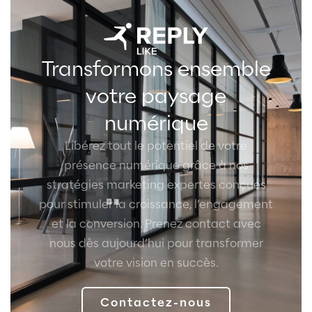
Transformons ensemble
votre paysage
numérique
Libérez tout le potentiel de votre
présence numérique grâce à nos
stratégies marketing expertes conçues
pour stimuler la croissance, l’engagement
et la conversion. Prenez contact avec
nous dès aujourd’hui pour transformer
votre vision en succès.
Contactez-nous