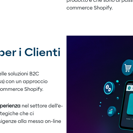
prodotto e che sono al pass
commerce Shopify.
er i Clienti
delle soluzioni B2C
ss) con un approccio
-commerce Shopify.
perienza
nel settore dell’e-
ategiche che ci
sigenze alla messa on-line