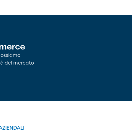
mmerce
 possiamo
ità del mercato
 AZIENDALI