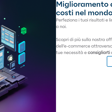
Miglioramento de
costi nel mond
Perfeziona i tuoi risultati 
a noi.
Scopri di più sulla nostra off
dell’e-commerce attraverso
tue necessità e
consigliarti