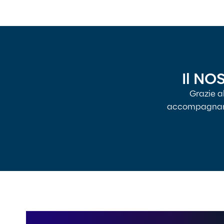
Il NO
Grazie a
accompagnarti 