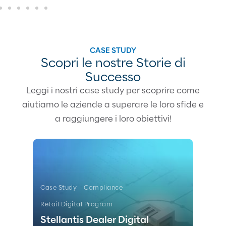
CASE STUDY
Scopri le nostre Storie di
Successo
Leggi i nostri case study per scoprire come
aiutiamo le aziende a superare le loro sfide e
a raggiungere i loro obiettivi!
Case Study
Compliance
Retail Digital Program
Ca
-
Stellantis Dealer Digital
Vi