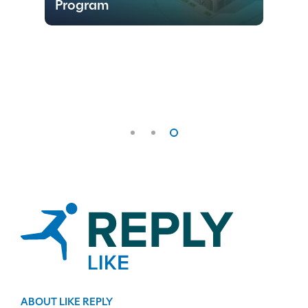
Program
Sh
ABOUT LIKE REPLY