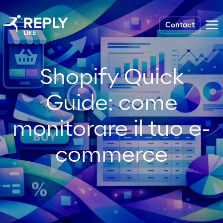
Contact
Shopify Quick
Guide: come
monitorare il tuo e-
commerce