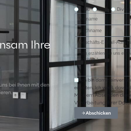
Frau
Herr
Divers
insam Ihre
Ich bin damit einverst
 uns bei Ihnen mit den
erhalten. Ich weiß, dass 
ieren.
Mit dem Absenden dieses
Verarbeitung Ihrer Date
Abschicken