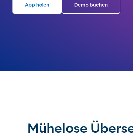
App holen
Demo buchen
Mühelose Übers