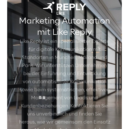
Marketing Automation
mit Like Reply
Like Reply ist ein spezialisierter Experte
für digitale Kommunikation mit
Standorten in München, Mailand und
Paris. Wir unterstützen Unternehmen
bei der Einführung und Entwicklung
von automatisierter Kommunikation
sowie beim systematischen, effektiven
Management von Leads und
Kundenbeziehungen. Kontaktieren Sie
uns unverbindlich und finden Sie
heraus, wie wir gemeinsam den Einsatz