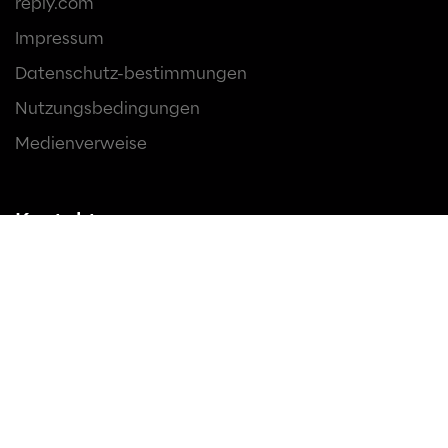
reply.com
Impressum
Datenschutz-bestimmungen
Nutzungsbedingungen
Medienverweise
Kontakt
Like Reply GmbH
Luise-Ullrich-Straße 14
80636 München